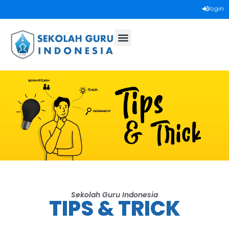
login
Sekolah Guru Indonesia
TIPS & TRICK