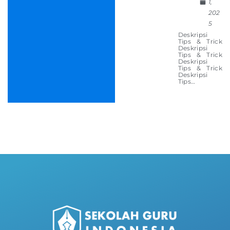
1,
202
5
Deskripsi
Tips & Trick
Deskripsi
Tips & Trick
Deskripsi
Tips & Trick
Deskripsi
Tips…