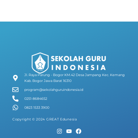
Jl. Raya Parung - Bogor KM.42 Desa Jampang Kec. Kemang
Kab. Bogor Jawa Barat 16310
program@sekolahguruindonesia.id
0251-8684652
0823 1533 3900
Copyright © 2024 GREAT Edunesia