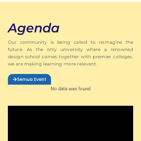
Agenda
Our community is being called to reimagine the
future. As the only university where a renowned
design school comes together with premier colleges.
we are making learning more relevant.
Semua Event
No data was found