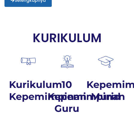
Selengkapnya
KURIKULUM
Kurikulum
10
Kepemim
Kepemimpinan
Kepemimpinan
Murid
Guru