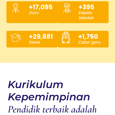
+
17,095
+
395
Guru
Kepala
Sekolah
+
29,881
+
1,750
Siswa
Calon guru
Kurikulum
Kepemimpinan
Pendidik terbaik adalah