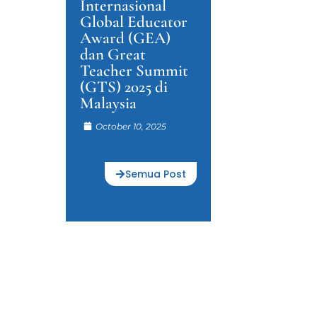
Internasional
Global Educator
Award (GEA)
dan Great
Teacher Summit
(GTS) 2025 di
Malaysia
October 10, 2025
Semua Post