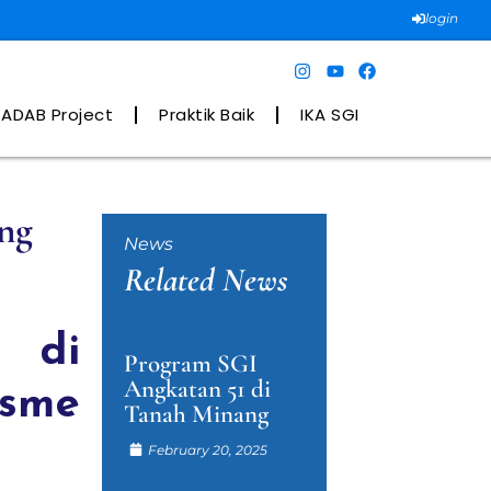
login
ADAB Project
Praktik Baik
IKA SGI
ong
News
Related News
 di
Program SGI
Angkatan 51 di
isme
Tanah Minang
February 20, 2025