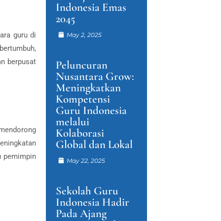
Indonesia Emas
2045
ara guru di
May 2, 2025
 bertumbuh,
an berpusat
Peluncuran
Nusantara Grow:
Meningkatkan
Kompetensi
Guru Indonesia
melalui
 mendorong
Kolaborasi
Global dan Lokal
peningkatan
ru pemimpin
May 22, 2025
Sekolah Guru
Indonesia Hadir
Pada Ajang