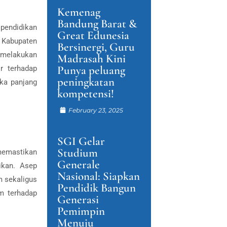
Kemenag
Bandung Barat &
pendidikan
Great Edunesia
i Kabupaten
Bersinergi, Guru
melakukan
Madrasah Kini
Punya peluang
r terhadap
peningkatan
ka panjang
kompetensi!
February 23, 2025
SGI Gelar
Studium
 memastikan
Generale
ikan. Asep
Nasional: Siapkan
m sekaligus
Pendidik Bangun
am terhadap
Generasi
Pemimpin
Menuju