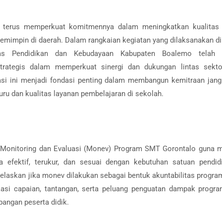
 terus memperkuat komitmennya dalam meningkatkan kualitas 
emimpin di daerah. Dalam rangkaian kegiatan yang dilaksanakan d
as Pendidikan dan Kebudayaan Kabupaten Boalemo telah 
rategis dalam memperkuat sinergi dan dukungan lintas sekto
si ini menjadi fondasi penting dalam membangun kemitraan jang
ru dan kualitas layanan pembelajaran di sekolah.
an Monitoring dan Evaluasi (Monev) Program SMT Gorontalo guna
a efektif, terukur, dan sesuai dengan kebutuhan satuan pendid
laskan jika monev dilakukan sebagai bentuk akuntabilitas progra
kasi capaian, tantangan, serta peluang penguatan dampak progr
angan peserta didik.