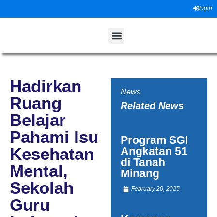
login
Tentang Kami
ADAB Project
Praktik Baik
Hadirkan
News
Ruang
Related News
Belajar
Pahami Isu
Program SGI
Kesehatan
Angkatan 51
di Tanah
Mental,
Minang
Sekolah
February 20, 2025
Guru