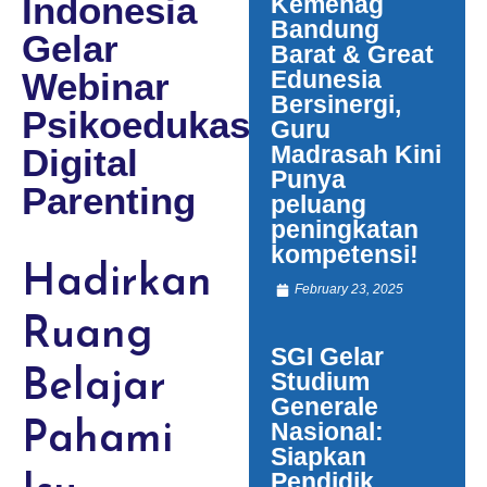
Indonesia
Kemenag
Bandung
Gelar
Barat & Great
Webinar
Edunesia
Bersinergi,
Psikoedukasi
Guru
Madrasah Kini
Digital
Punya
Parenting
peluang
peningkatan
kompetensi!
Hadirkan
February 23, 2025
Ruang
SGI Gelar
Belajar
Studium
Generale
Nasional:
Pahami
Siapkan
Pendidik