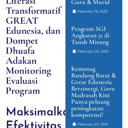
Literasi
Guru & Murid
Transformatif
February 19, 2025
GREAT
Edunesia, dan
Program SGI
Angkatan 51 di
Dompet
Tanah Minang
Dhuafa
February 20, 2025
Adakan
Monitoring
Kemenag
Bandung Barat &
Evaluasi
Great Edunesia
Program
Bersinergi, Guru
Madrasah Kini
Punya peluang
peningkatan
Maksimalkan
kompetensi!
Efektivitas
February 23, 2025