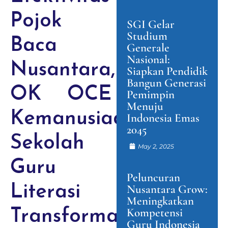
Pojok
SGI Gelar
Studium
Baca
Generale
Nasional:
Nusantara,
Siapkan Pendidik
Bangun Generasi
OK OCE
Pemimpin
Menuju
Kemanusiaan,
Indonesia Emas
2045
Sekolah
May 2, 2025
Guru
Peluncuran
Literasi
Nusantara Grow:
Meningkatkan
Kompetensi
Transformatif
Guru Indonesia