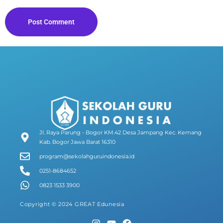
Post Comment
Jl. Raya Parung - Bogor KM.42 Desa Jampang Kec. Kemang
Kab. Bogor Jawa Barat 16310
program@sekolahguruindonesia.id
0251-8684652
0823 1533 3900
Copyright © 2024 GREAT Edunesia