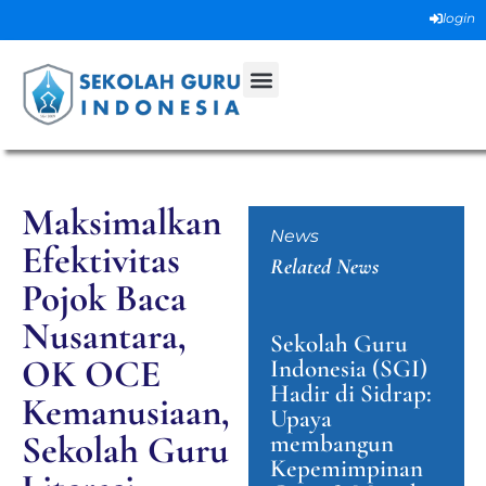
login
Maksimalkan
News
Efektivitas
Related News
Pojok Baca
Nusantara,
Sekolah Guru
OK OCE
Indonesia (SGI)
Hadir di Sidrap:
Kemanusiaan,
Upaya
Sekolah Guru
membangun
Kepemimpinan