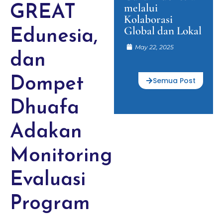
melalui
GREAT
Kolaborasi
Global dan Lokal
Edunesia,
May 22, 2025
dan
Dompet
Semua Post
Dhuafa
Adakan
Monitoring
Evaluasi
Program