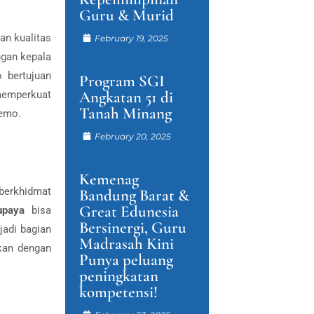
Guru & Murid
an kualitas
February 19, 2025
ngan kepala
 bertujuan
Program SGI
Angkatan 51 di
memperkuat
Tanah Minang
lemo.
February 20, 2025
Kemenag
erkhidmat
Bandung Barat &
Great Edunesia
paya
bisa
Bersinergi, Guru
jadi bagian
Madrasah Kini
tkan dengan
Punya peluang
peningkatan
kompetensi!