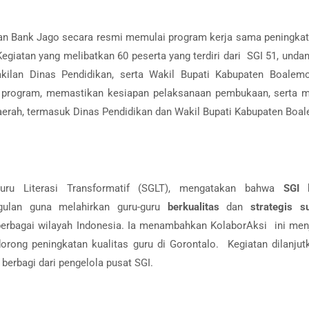
an Bank Jago secara resmi memulai program kerja sama peningkat
Kegiatan yang melibatkan 60 peserta yang terdiri dari SGI 51, unda
kilan Dinas Pendidikan, serta Wakil Bupati Kabupaten Boalemo
r program, memastikan kesiapan pelaksanaan pembukaan, serta 
erah, termasuk Dinas Pendidikan dan Wakil Bupati Kabupaten Boa
uru Literasi Transformatif (SGLT), mengatakan bahwa
SGI
b
gulan guna melahirkan guru-guru
berkualitas
dan
strategis
su
 berbagai wilayah Indonesia. Ia menambahkan KolaborAksi ini men
rong peningkatan kualitas guru di Gorontalo. Kegiatan dilanju
berbagi dari pengelola pusat SGI.