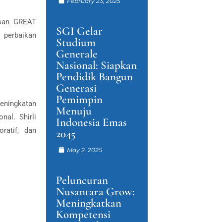
February 23, 2025
usan GREAT
SGI Gelar
 perbaikan
Studium
Generale
Nasional: Siapkan
Pendidik Bangun
Generasi
Pemimpin
eningkatan
Menuju
nal. Shirli
Indonesia Emas
ratif, dan
2045
May 2, 2025
Peluncuran
Nusantara Grow:
Meningkatkan
Kompetensi