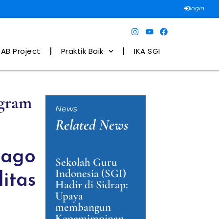
login
AB Project
Praktik Baik
IKA SGI
ogram
News
Related News
Jago
Sekolah Guru
Indonesia (SGI)
itas
Hadir di Sidrap:
Upaya
membangun
Kepemimpinan