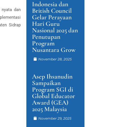
Indonesia dan
British Council
 nyata dan
Gelar Perayaan
plementasi
Hari Guru
ten Sidrap
Nasional 2025 dan
Penutupan
Program
Nusantara Grow
November 28, 2025
Asep Ihsanudin
Sampaikan
Program SGI di
Global Educator
Award (GEA)
2025 Malaysia
November 29, 2025