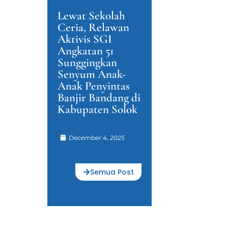
Lewat Sekolah
Ceria, Relawan
Aktivis SGI
Angkatan 51
Sunggingkan
Senyum Anak-
Anak Penyintas
Banjir Bandang di
Kabupaten Solok
December 4, 2025
Semua Post