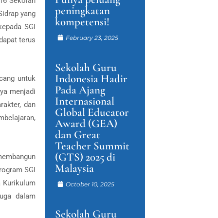
 16 Sekolah
peningkatan
Sidrap yang
kompetensi!
kepada SGI
February 23, 2025
dapat terus
Sekolah Guru
Indonesia Hadir
ncang untuk
Pada Ajang
ya menjadi
Internasional
akter, dan
Global Educator
mbelajaran,
Award (GEA)
dan Great
Teacher Summit
(GTS) 2025 di
a membangun
Malaysia
program SGI
a Kurikulum
October 10, 2025
juga dalam
Sekolah Guru