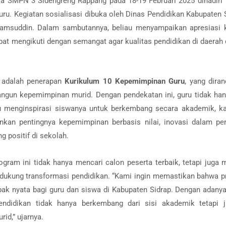
la SMPN 3 Sidengreng Rappang pada 18-19 Februari 2025 dihadiri
ru. Kegiatan sosialisasi dibuka oleh Dinas Pendidikan Kabupaten 
yamsuddin. Dalam sambutannya, beliau menyampaikan apresiasi 
apat mengikuti dengan semangat agar kualitas pendidikan di daerah 
 adalah penerapan
Kurikulum 10 Kepemimpinan Guru
, yang dira
gun kepemimpinan murid. Dengan pendekatan ini, guru tidak han
 menginspirasi siswanya untuk berkembang secara akademik, kar
nkan pentingnya kepemimpinan berbasis nilai, inovasi dalam pe
g positif di sekolah.
rogram ini tidak hanya mencari calon peserta terbaik, tetapi jug
dukung transformasi pendidikan. “Kami ingin memastikan bahwa 
pak nyata bagi guru dan siswa di Kabupaten Sidrap. Dengan adany
ndidikan tidak hanya berkembang dari sisi akademik tetapi 
id,” ujarnya.