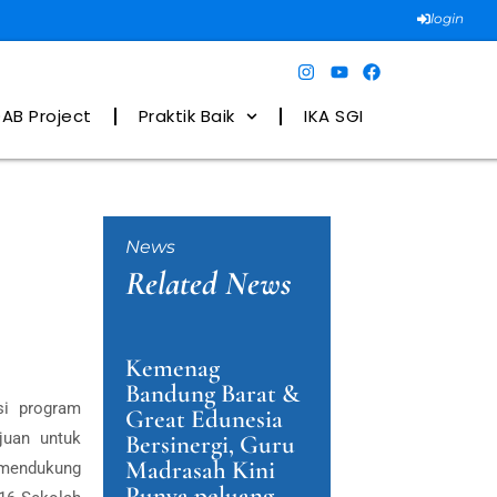
login
AB Project
Praktik Baik
IKA SGI
News
Related News
Kemenag
Bandung Barat &
si program
Great Edunesia
juan untuk
Bersinergi, Guru
Madrasah Kini
 mendukung
Punya peluang