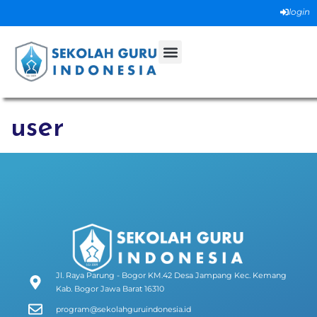
login
user
Jl. Raya Parung - Bogor KM.42 Desa Jampang Kec. Kemang
Kab. Bogor Jawa Barat 16310
program@sekolahguruindonesia.id