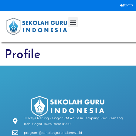
login
Profile
Jl. Raya Parung - Bogor KM.42 Desa Jampang Kec. Kemang
Kab. Bogor Jawa Barat 16310
program@sekolahguruindonesia.id