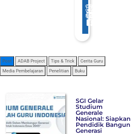
Connect
With
Me
Post
ADAB Project
Tips & Trick
Cerita Guru
Media Pembelajaran
Penelitian
Buku
SGI Gelar
Studium
Generale
Nasional: Siapkan
Pendidik Bangun
Generasi