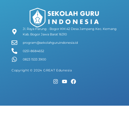
Jl. Raya Parung - Bogor KM.42 Desa Jampang Kec. Kemang
Kab. Bogor Jawa Barat 16310
program@sekolahguruindonesia.id
0251-8684652
0823 1533 3900
Copyright © 2024 GREAT Edunesia