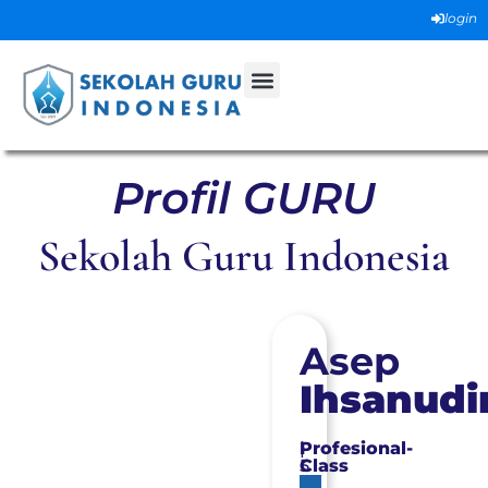
login
Profil GURU
Sekolah Guru Indonesia
Asep
Ihsanudi
Profesional-
|
Class
5