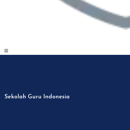
Sekolah Guru Indonesia