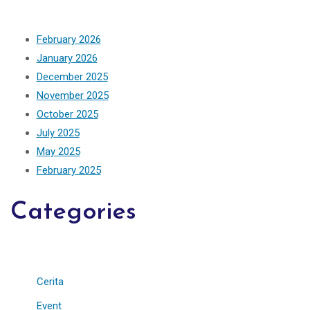
February 2026
January 2026
December 2025
November 2025
October 2025
July 2025
May 2025
February 2025
Categories
Cerita
Event