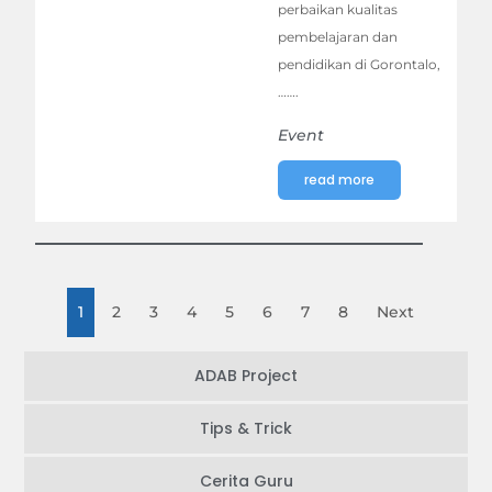
perbaikan kualitas
pembelajaran dan
pendidikan di Gorontalo,
…….
Event
read more
1
2
3
4
5
6
7
8
Next
ADAB Project
Tips & Trick
Cerita Guru